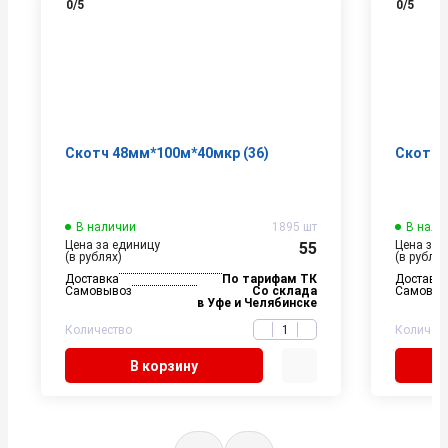
0
/5
0
/5
Скотч 48мм*100м*40мкр (36)
Скотч 
В наличии
1895 шт
В нали
Цена за единицу
Цена за 
55
(в рублях)
(в рублях
Доставка
По тарифам ТК
Доставк
Самовывоз
Со склада
Самовыв
в Уфе и Челябинске
Количество
Количес
В корзину