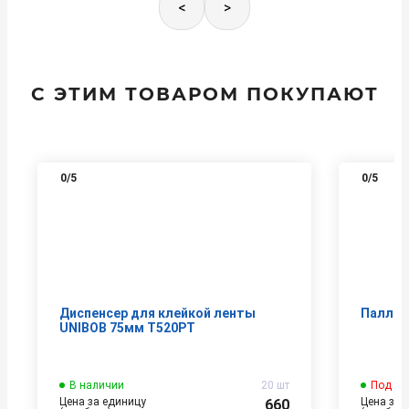
<
>
С ЭТИМ ТОВАРОМ ПОКУПАЮТ
0
/5
0
/5
Диспенсер для клейкой ленты
Паллет
UNIBOB 75мм Т520РТ
В наличии
20 шт
Под за
Цена за единицу
Цена за 
660