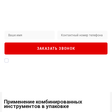
Не нашли интересующий вас товар на сайте?
ЗАКАЖИТЕ ЗВОНОК
Наши специалисты будут рады помочь!
ЗАКАЗАТЬ ЗВОНОК
Я даю согласие на
обработку персональных данных
, а также
подтверждаю, что ознакомлен с
Политикой конфиденциальности
Применение комбинированных
инструментов в упаковке