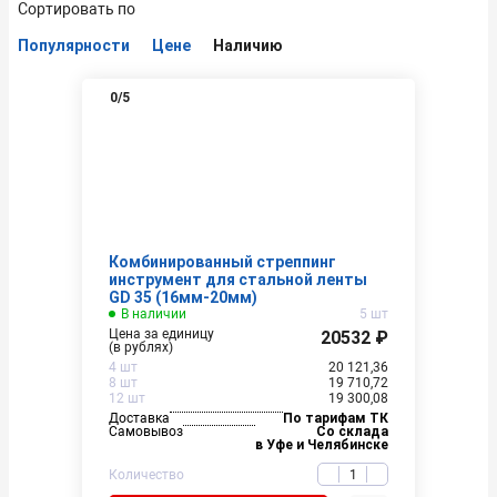
Сортировать по
Популярности
Цене
Наличию
0
/5
Комбинированный стреппинг
инструмент для стальной ленты
GD 35 (16мм-20мм)
В наличии
5 шт
Цена за единицу
20532 ₽
(в рублях)
4 шт
20 121,36
8 шт
19 710,72
12 шт
19 300,08
Доставка
По тарифам ТК
Самовывоз
Со склада
в Уфе и Челябинске
Количество