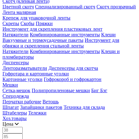
Скотч (клейкая лента)
Цветной скотч
Специализированный скотч
Скотч прозрачный
Лента малярная
Крепеж для упаковочной ленты
Скрепы
Скобы
Пряжки
Инструмент для скрепления пластиковых лент
Натяжители
Комбинированные инструменты
Клещи
Вакуумные и термоусадочные пакеты
Инструмент для
обвязки и скрепления стальной ленты
Натяжители
Комбинированные инструменты
Клещи и
пломбираторы
Диспенсеры
Ленторазматыватели
Диспенсеры для скотча
Гофротара и картонные уголки
Картонные уголки
Гофрокороб и гофрокартон
Мешки
Сетка-мешок
Полипропиленовые мешки
Биг Бэг
Спецодежда
Перчатки рабочие
Ветошь
Шпагат
Запайщики пакетов
Техника для склада
Штабелеры
Тележки
Хоз.товары
Цена