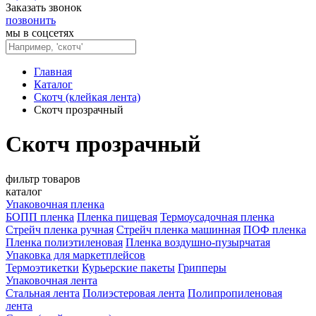
Заказать звонок
позвонить
мы в соцсетях
Главная
Каталог
Скотч (клейкая лента)
Скотч прозрачный
Скотч прозрачный
фильтр товаров
каталог
Упаковочная пленка
БОПП пленка
Пленка пищевая
Термоусадочная пленка
Стрейч пленка ручная
Стрейч пленка машинная
ПОФ пленка
Пленка полиэтиленовая
Пленка воздушно-пузырчатая
Упаковка для маркетплейсов
Термоэтикетки
Курьерские пакеты
Грипперы
Упаковочная лента
Стальная лента
Полиэстеровая лента
Полипропиленовая
лента