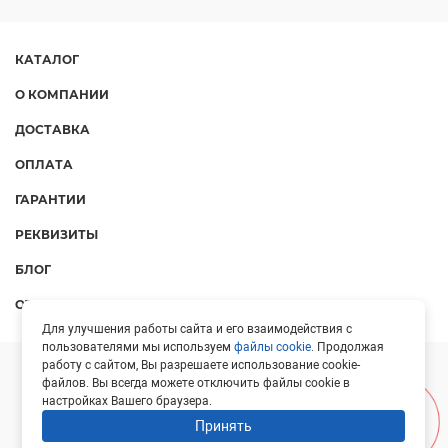
КАТАЛОГ
О КОМПАНИИ
ДОСТАВКА
ОПЛАТА
ГАРАНТИИ
РЕКВИЗИТЫ
БЛОГ
ОТЗЫВЫ
Для улучшения работы сайта и его взаимодействия с
пользователями мы используем
файлы cookie
. Продолжая
работу с сайтом, Вы разрешаете использование cookie-
ООО «Протон», 2026
файлов. Вы всегда можете отключить файлы cookie в
настройках Вашего браузера.
Лидер Поиска —
SEO-оптимизация сайтов
Принять