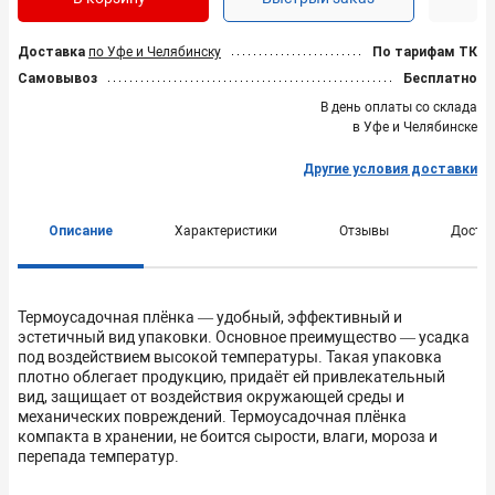
Доставка
по Уфе и Челябинску
По тарифам ТК
Самовывоз
Бесплатно
В день оплаты со склада
в Уфе и Челябинске
Другие условия доставки
Описание
Характеристики
Отзывы
Доста
Термоусадочная плёнка — удобный, эффективный и
эстетичный вид упаковки. Основное преимущество — усадка
под воздействием высокой температуры. Такая упаковка
плотно облегает продукцию, придаёт ей привлекательный
вид, защищает от воздействия окружающей среды и
механических повреждений. Термоусадочная плёнка
компакта в хранении, не боится сырости, влаги, мороза и
перепада температур.