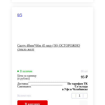
0
/5
Скотч 48мм*66м 45 мкр (36) ОСТОРОЖНО
стекло желт
В наличии
86 шт
Цена за единицу
95 ₽
(в рублях)
Доставка
По тарифам ТК
Самовывоз
Со склада
в Уфе и Челябинске
Количество
В корзину