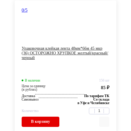
0
/5
Упаковочная клейкая лента 48мм*66м 45 мкр
(36) ОСТОРОЖНО ХРУПКОЕ желтый/красный/
черный
В наличии
156 шт
Цена за единицу
85 ₽
(в рублях)
Доставка
По тарифам ТК
Самовывоз
Со склада
в Уфе и Челябинске
Количество
В корзину