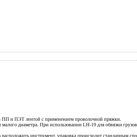
ов ПП и ПЭТ лентой с применением проволочной пряжки.
и малого диаметра. При использовании LH-19 для обвязки грузо
о расположить инструмент, упаковка происходит стандарным спо